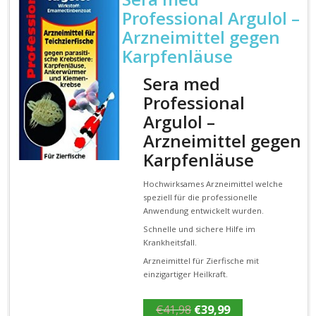
Professional Argulol –
Arzneimittel gegen
Karpfenläuse
Sera med
Professional
Argulol –
Arzneimittel gegen
Karpfenläuse
Hochwirksames Arzneimittel welche
speziell für die professionelle
Anwendung entwickelt wurden.
Schnelle und sichere Hilfe im
Krankheitsfall.
Arzneimittel für Zierfische mit
einzigartiger Heilkraft.
Ursprünglicher
Aktueller
€
41,98
€
39,99