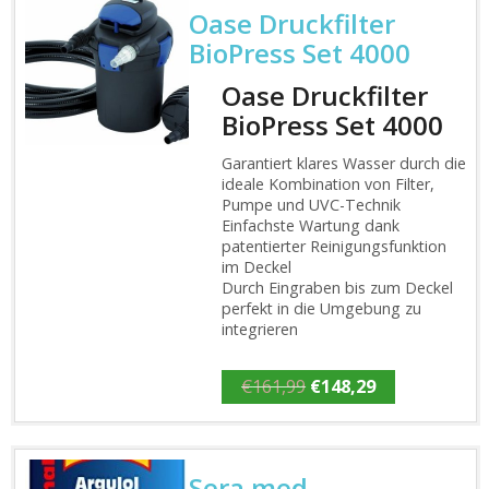
Oase Druckfilter
BioPress Set 4000
Oase Druckfilter
BioPress Set 4000
Garantiert klares Wasser durch die
ideale Kombination von Filter,
Pumpe und UVC-Technik
Einfachste Wartung dank
patentierter Reinigungsfunktion
im Deckel
Durch Eingraben bis zum Deckel
perfekt in die Umgebung zu
integrieren
Ursprünglicher
Aktueller
€
161,99
€
148,29
Preis
Preis
war:
ist:
€161,99
€148,29.
Sera med