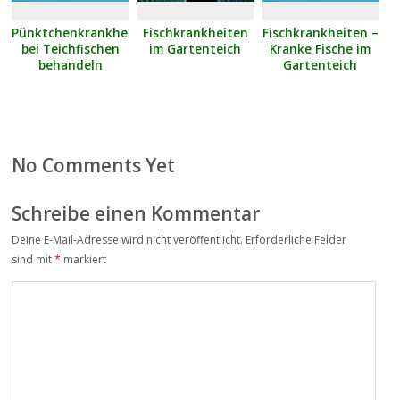
Pünktchenkrankheit
Fischkrankheiten
Fischkrankheiten –
bei Teichfischen
im Gartenteich
Kranke Fische im
behandeln
Gartenteich
No Comments Yet
Schreibe einen Kommentar
Deine E-Mail-Adresse wird nicht veröffentlicht.
Erforderliche Felder
Alter
sind mit
*
markiert