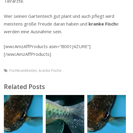
Tierärzte.
Wer seinen Gartenteich gut plant und auch pflegt wird
meistens größe Freude daran haben und
kranke Fisch
e
werden eine Ausnahme sein.
[wwcAmzAffProducts asin=“B001J4ZURE“]
[/wwcAmzAffProducts]
Fischkrankheiten
,
kranke Fische
Related Posts