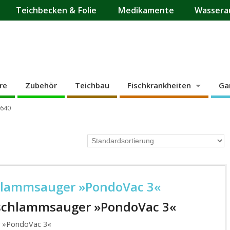
Teichbecken & Folie
Medikamente
Wassera
re
Zubehör
Teichbau
Fischkrankheiten
Ga
1640
hlammsauger »PondoVac 3«
schlammsauger »PondoVac 3«
 »PondoVac 3«