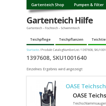
Gartenteich Shop
Pumpen & Filter
Gartenteich Hilfe
Gartenteich – Fischteich – Schwimmteich
Teichpflege
Teichpflanzen
Teichtie
Startseite
/ Produkt CatalogNumberList / 1397608, SKU100
1397608, SKU1001640
Einzelnes Ergebnis wird angezeigt
OASE Teichsc
OASE Teich
Teichschlammsauger