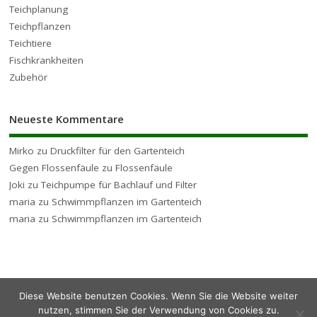
Teichplanung
Teichpflanzen
Teichtiere
Fischkrankheiten
Zubehör
Neueste Kommentare
Mirko
zu
Druckfilter für den Gartenteich
Gegen Flossenfäule
zu
Flossenfäule
Joki
zu
Teichpumpe für Bachlauf und Filter
maria
zu
Schwimmpflanzen im Gartenteich
maria
zu
Schwimmpflanzen im Gartenteich
Diese Website benutzen Cookies. Wenn Sie die Website weiter
Copyright ©2026. Gartenteich Hilfe
nutzen, stimmen Sie der Verwendung von Cookies zu.