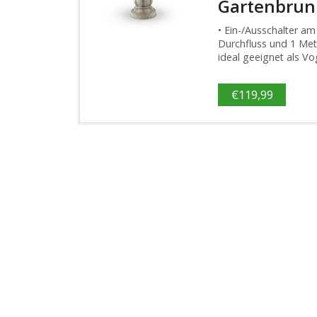
Gartenbru
• Ein-/Ausschalter am
Durchfluss und 1 Me
ideal geeignet als V
€
119,99