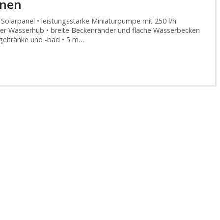
nnen
 Solarpanel • leistungsstarke Miniaturpumpe mit 250 l/h
ter Wasserhub • breite Beckenränder und flache Wasserbecken
ogeltränke und -bad • 5 m…