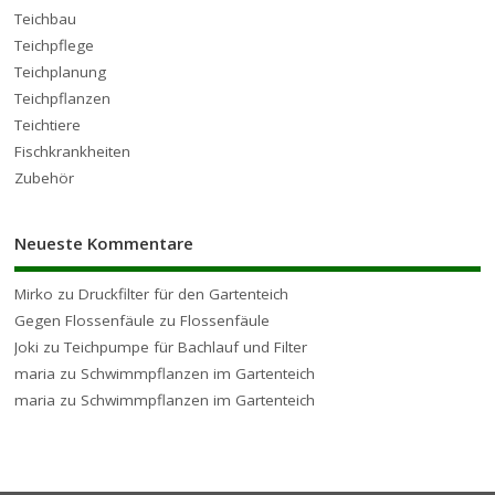
Teichbau
Teichpflege
Teichplanung
Teichpflanzen
Teichtiere
Fischkrankheiten
Zubehör
Neueste Kommentare
Mirko
zu
Druckfilter für den Gartenteich
Gegen Flossenfäule
zu
Flossenfäule
Joki
zu
Teichpumpe für Bachlauf und Filter
maria
zu
Schwimmpflanzen im Gartenteich
maria
zu
Schwimmpflanzen im Gartenteich