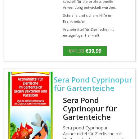
speziell für die professionelle
Anwendung entwickelt wurden.
Schnelle und sichere Hilfe im
Krankheitsfall.
Arzneimittel für Zierfische mit
einzigartiger Heilkraft.
Ursprünglicher
Aktueller
€
41,98
€
39,99
Preis
Preis
war:
ist:
€41,98
€39,99.
Sera Pond Cyprinopur
für Gartenteiche
Sera Pond
Cyprinopur für
Gartenteiche
Sera pond Cyprinopur
Arzneimittel für Zierfische mit