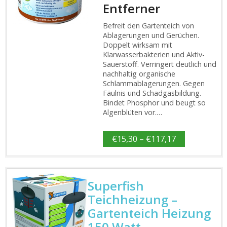
Entferner
Befreit den Gartenteich von
Ablagerungen und Gerüchen.
Doppelt wirksam mit
Klarwasserbakterien und Aktiv-
Sauerstoff. Verringert deutlich und
nachhaltig organische
Schlammablagerungen. Gegen
Fäulnis und Schadgasbildung.
Bindet Phosphor und beugt so
Algenblüten vor.…
€
15,30
–
€
117,17
Superfish
Teichheizung –
Gartenteich Heizung
150 Watt