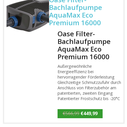
Bachlaufpumpe
AquaMax Eco
Premium 16000
Oase Filter-
Bachlaufpumpe
AquaMax Eco
Premium 16000
Außergewöhnliche
Energieeffizienz bei
hervorragender Förderleistung
Gleichzeitige Schmutzzufuhr durch
Anschluss von Filterzubehör am
patentierten, zweiten Eingang
Patentierter Frostschutz bis -20°C
Ursprünglicher
Aktueller
€
566,99
€
449,99
Preis
Preis
war:
ist:
€566,99
€449,99.