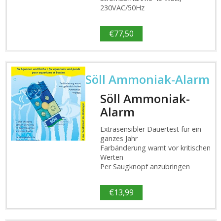
230VAC/50Hz
€
77,50
Söll Ammoniak-Alarm
Söll Ammoniak-
Alarm
Extrasensibler Dauertest für ein
ganzes Jahr
Farbänderung warnt vor kritischen
Werten
Per Saugknopf anzubringen
€
13,99