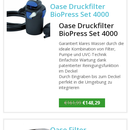
Oase Druckfilter
BioPress Set 4000
Oase Druckfilter
BioPress Set 4000
Garantiert klares Wasser durch die
ideale Kombination von Filter,
Pumpe und UVC-Technik
Einfachste Wartung dank
patentierter Reinigungsfunktion
im Deckel
Durch Eingraben bis zum Deckel
perfekt in die Umgebung zu
integrieren
Ursprünglicher
Aktueller
€
161,99
€
148,29
Preis
Preis
war:
ist:
€161,99
€148,29.
Oase Filter-