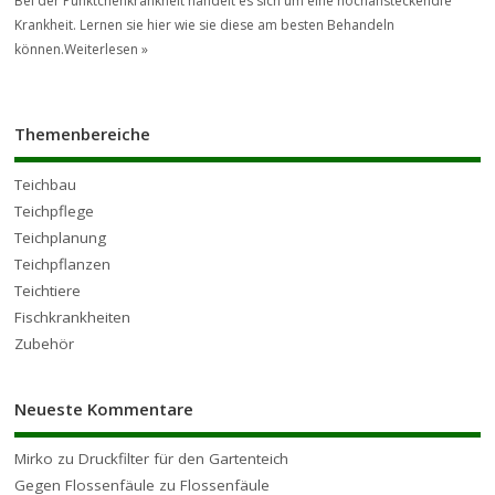
Bei der Pünktchenkrankheit handelt es sich um eine hochansteckendfe
Krankheit. Lernen sie hier wie sie diese am besten Behandeln
können.
Weiterlesen »
Themenbereiche
Teichbau
Teichpflege
Teichplanung
Teichpflanzen
Teichtiere
Fischkrankheiten
Zubehör
Neueste Kommentare
Mirko
zu
Druckfilter für den Gartenteich
Gegen Flossenfäule
zu
Flossenfäule