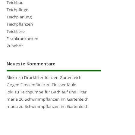
Teichbau
Teichpflege
Teichplanung
Teichpflanzen
Teichtiere
Fischkrankheiten
Zubehör
Neueste Kommentare
Mirko
zu
Druckfilter für den Gartenteich
Gegen Flossenfäule
zu
Flossenfäule
Joki
zu
Teichpumpe für Bachlauf und Filter
maria
zu
Schwimmpflanzen im Gartenteich
maria
zu
Schwimmpflanzen im Gartenteich