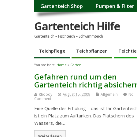
Gartenteich Shop
Pumpen & Filter
Gartenteich Hilfe
Gartenteich – Fischteich – Schwimmteich
Teichpflege
Teichpflanzen
Teichtie
You are here:
Home
»
Garten
Gefahren rund um den
Gartenteich richtig absicher
Rhoody
August 15, 2009
Allgemein
No
Comment
Eine Quelle der Erholung – das ist Ihr Gartenteich
ist ein Platz zum Auftanken. Das Plätschern des
Wassers, die…
Weiterlesen