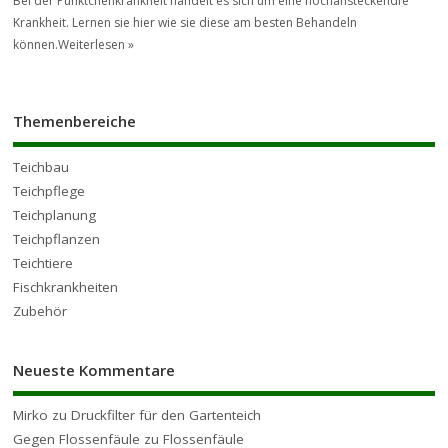
Bei der Pünktchenkrankheit handelt es sich um eine hochansteckendfe
Krankheit. Lernen sie hier wie sie diese am besten Behandeln
können.
Weiterlesen »
Themenbereiche
Teichbau
Teichpflege
Teichplanung
Teichpflanzen
Teichtiere
Fischkrankheiten
Zubehör
Neueste Kommentare
Mirko
zu
Druckfilter für den Gartenteich
Gegen Flossenfäule
zu
Flossenfäule