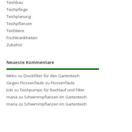
Teichbau
Teichpflege
Teichplanung
Teichpflanzen
Teichtiere
Fischkrankheiten
Zubehör
Neueste Kommentare
Mirko
zu
Druckfilter für den Gartenteich
Gegen Flossenfäule
zu
Flossenfäule
Joki
zu
Teichpumpe für Bachlauf und Filter
maria
zu
Schwimmpflanzen im Gartenteich
maria
zu
Schwimmpflanzen im Gartenteich