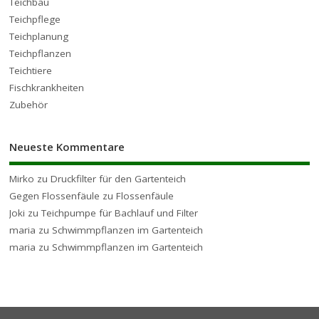
Teichbau
Teichpflege
Teichplanung
Teichpflanzen
Teichtiere
Fischkrankheiten
Zubehör
Neueste Kommentare
Mirko
zu
Druckfilter für den Gartenteich
Gegen Flossenfäule
zu
Flossenfäule
Joki
zu
Teichpumpe für Bachlauf und Filter
maria
zu
Schwimmpflanzen im Gartenteich
maria
zu
Schwimmpflanzen im Gartenteich