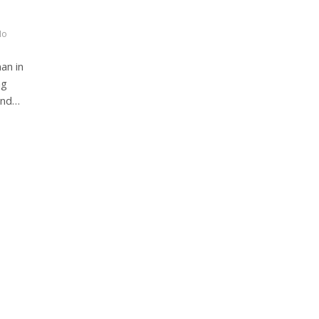
No
an in
ng
ind…