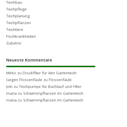
Teichbau
Teichpflege
Teichplanung
Teichpflanzen
Teichtiere
Fischkrankheiten
Zubehör
Neueste Kommentare
Mirko
zu
Druckfilter für den Gartenteich
Gegen Flossenfäule
zu
Flossenfäule
Joki
zu
Teichpumpe für Bachlauf und Filter
maria
zu
Schwimmpflanzen im Gartenteich
maria
zu
Schwimmpflanzen im Gartenteich