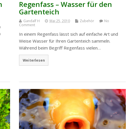
h
Regenfass – Wasser für den
Gartenteich
Gandalf H
Mai 25, 2010
Zubehör
No
Comment
n
h
In einem Regenfass lässt sich auf einfache Art und
Weise Wasser für Ihren Gartenteich sammeln.
Während beim Begriff Regenfass vielen…
Weiterlesen